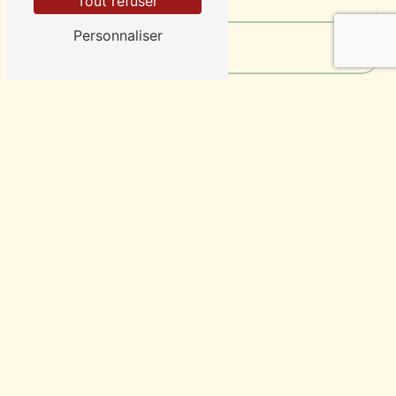
Tout refuser
Personnaliser
Vous n'êtes pas un robot, veuillez répondre à cette
question : combien font six plus un ?
En cochant cette case, j'accepte les conditions
particulières ci-dessous **