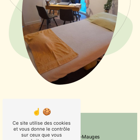
Adresse
Ce site utilise des cookies
et vous donne le contrôle
27 rue des Tilleuls
sur ceux que vous
49110 Saint-Quentin-en-Mauges