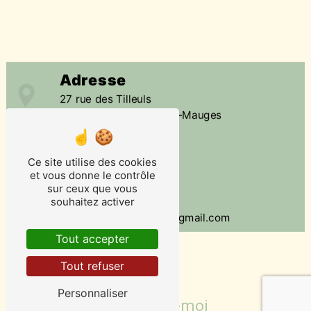
Adresse
27 rue des Tilleuls
49110 Saint-Quentin-en-Mauges
Téléphone
Ce site utilise des cookies
06 30 94 68 90
et vous donne le contrôle
sur ceux que vous
E-mail
souhaitez activer
reflexologue.delphine@gmail.com
Tout accepter
Tout refuser
Personnaliser
Contactez-moi