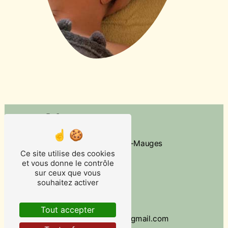
Adresse
27 rue des Tilleuls
49110 Saint-Quentin-en-Mauges
Ce site utilise des cookies
et vous donne le contrôle
Téléphone
sur ceux que vous
06 30 94 68 90
souhaitez activer
E-mail
Tout accepter
reflexologue.delphine@gmail.com